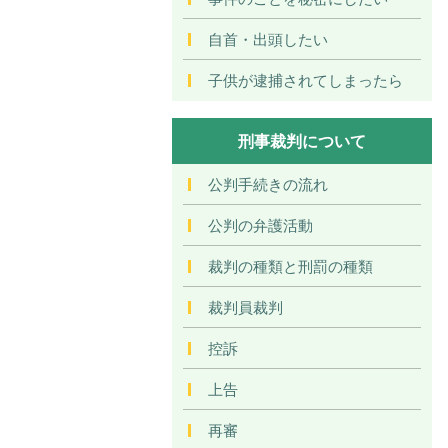
自首・出頭したい
子供が逮捕されてしまったら
刑事裁判について
公判手続きの流れ
公判の弁護活動
裁判の種類と刑罰の種類
裁判員裁判
控訴
上告
再審