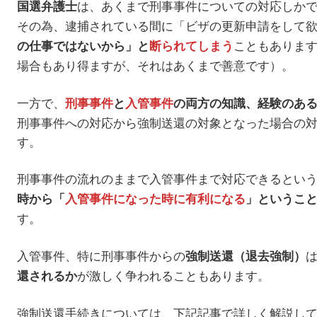
は、あくまで刑事事件についての対応しか
国選弁護士
その為、逮捕されている間に「ビザの更新申請をして
こともありま
の仕事ではないから」と
断られてしまう
場合もあり得ますが、それはあくまで善意です）。
一方で、
刑事事件
と
入管事件
の両方の知識、経験のあ
刑事事件への対応から強制送還の対象となった場合の
す。
刑事事件の流れのままで入管事件まで対応できるとい
時から「
入管事件になった時に有利になる
」というこ
す。
入管事件、特に刑事事件からの
強制送還（退去強制）
が激しく争われることもあります。
還されるか
強制送還手続きについては、下記記事で詳しく解説し