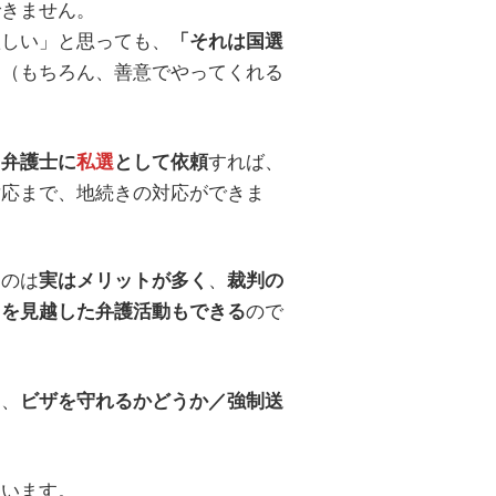
できません。
欲しい」と思っても、
「それは国選
す（もちろん、善意でやってくれる
すれば、
る弁護士に
私選
として依頼
対応まで、地続きの対応ができま
うのは
、
実はメリットが多く
裁判の
ので
とを見越した弁護活動もできる
は、
ビザを守れるかどうか／強制送
ています。