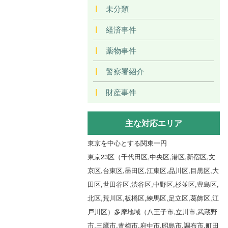
未分類
経済事件
薬物事件
警察署紹介
財産事件
主な対応エリア
東京を中心とする関東一円
東京23区（千代田区,中央区,港区,新宿区,文
京区,台東区,墨田区,江東区,品川区,目黒区,大
田区,世田谷区,渋谷区,中野区,杉並区,豊島区,
北区,荒川区,板橋区,練馬区,足立区,葛飾区,江
戸川区）多摩地域（八王子市,立川市,武蔵野
市,三鷹市,青梅市,府中市,昭島市,調布市,町田