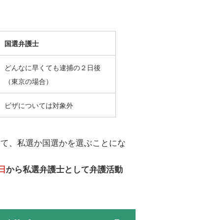
国選弁護士
どんなに早くても逮捕の２日後
（東京の場合）
ビザについては対象外
して、私選か国選かを選ぶことにな
日
から私選弁護士として弁護活動