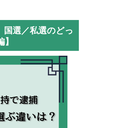
、国選／私選のどっ
編】