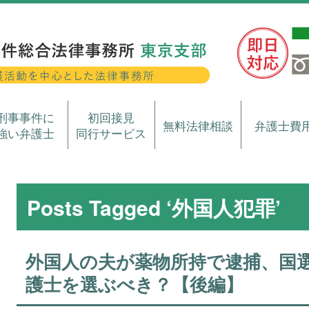
刑事事件に
初回接見
無料法律相談
弁護士費
強い弁護士
同行サービス
Posts Tagged ‘外国人犯罪’
外国人の夫が薬物所持で逮捕、国
護士を選ぶべき？【後編】