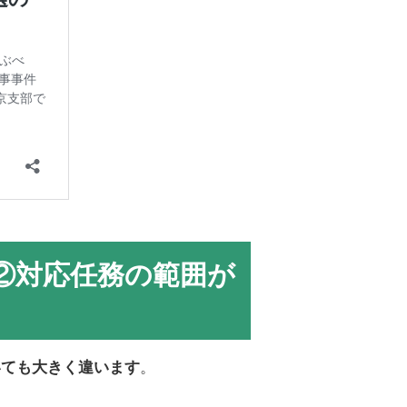
②対応任務の範囲が
。
いても大きく違います