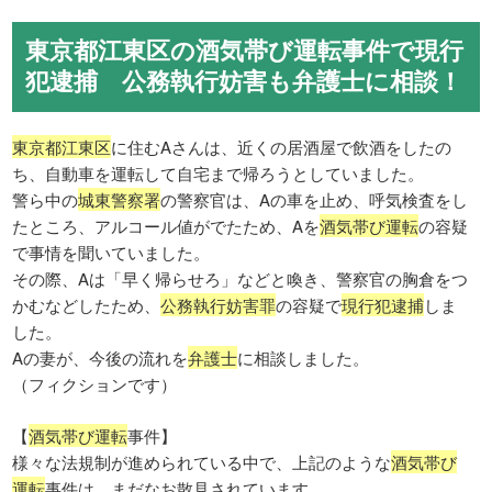
東京都江東区の酒気帯び運転事件で現行
犯逮捕 公務執行妨害も弁護士に相談！
東京都江東区
に住むAさんは、近くの居酒屋で飲酒をしたの
ち、自動車を運転して自宅まで帰ろうとしていました。
警ら中の
城東警察署
の警察官は、Aの車を止め、呼気検査をし
たところ、アルコール値がでたため、Aを
酒気帯び運転
の容疑
で事情を聞いていました。
その際、Aは「早く帰らせろ」などと喚き、警察官の胸倉をつ
かむなどしたため、
公務執行妨害罪
の容疑で
現行犯逮捕
しま
した。
Aの妻が、今後の流れを
弁護士
に相談しました。
（フィクションです）
【
酒気帯び運転
事件】
様々な法規制が進められている中で、上記のような
酒気帯び
運転
事件は、まだなお散見されています。