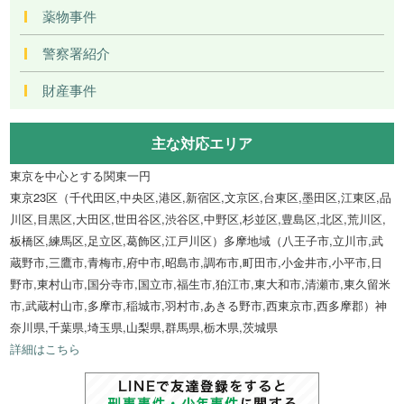
薬物事件
警察署紹介
財産事件
主な対応エリア
東京を中心とする関東一円
東京23区（千代田区,中央区,港区,新宿区,文京区,台東区,墨田区,江東区,品
川区,目黒区,大田区,世田谷区,渋谷区,中野区,杉並区,豊島区,北区,荒川区,
板橋区,練馬区,足立区,葛飾区,江戸川区）多摩地域（八王子市,立川市,武
蔵野市,三鷹市,青梅市,府中市,昭島市,調布市,町田市,小金井市,小平市,日
野市,東村山市,国分寺市,国立市,福生市,狛江市,東大和市,清瀬市,東久留米
市,武蔵村山市,多摩市,稲城市,羽村市,あきる野市,西東京市,西多摩郡）神
奈川県,千葉県,埼玉県,山梨県,群馬県,栃木県,茨城県
詳細はこちら