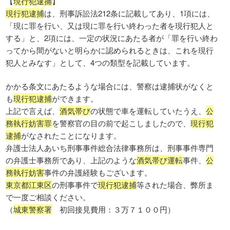
【
現行犯逮捕
】
現行犯逮捕
は、刑事訴訟法212条に記載してあり、1項には、
「現に罪を行い、又は現に罪を行い終わった者を現行犯人と
する」と、2項には、一定の状況にあたる者が「罪を行い終わ
ってから間がないと明らかに認められるときは、これを現行
犯人とみなす」として、4つの類型を記載しています。
かかる条文にあたるような場合には、警察は逮捕状がなくと
も
現行犯逮捕
ができます。
上記で言えば、
酒気帯び
の状態で車を運転していたうえ、
公
務執行妨害罪
を警察官の目の前で起こしましたので、
現行犯
逮捕
がなされたことになります。
弁護士法人あいち刑事事件総合法律事務所は、刑事事件専門
の弁護士事務所であり、上記のような
酒気帯び運転
事件、
公
務執行妨害
事件の弁護経験もございます。
東京都江東区
の刑事事件で
現行犯逮捕
等された場合、弊所ま
で一度ご相談ください。
（
城東警察署
初回接見費用：３万７１００円）