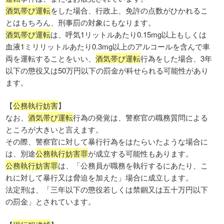
酒気帯び運転
をした場合、行政上、免許の点数がひかれるこ
とはもちろん、刑事罰の対象にもなります。
酒気帯び運転
は、呼気1リットルあたり0.15mg以上もしくは
血液1ミリリットルあたり0.3mg以上のアルコールを含んで車
両を運転することをいい、
酒気帯び運転
行為をした場合、3年
以下の懲役又は50万円以下の罰金が科せられる可能性があり
ます。
【
公務執行妨害
】
なお、
酒気帯び運転
行為の発覚は、警察官の職務質問による
ところが大きいと言えます。
その際、警察官に対して暴行行為をはたらいたような場合に
は、別途
公務執行妨害罪
が成立する可能性もあります。
公務執行妨害罪
は、「公務員が職務を執行するにあたり、こ
れに対して暴行又は脅迫を加えた」場合に成立します。
法定刑は、「三年以下の懲役若しくは禁錮又は五十万円以下
の罰金」とされています。