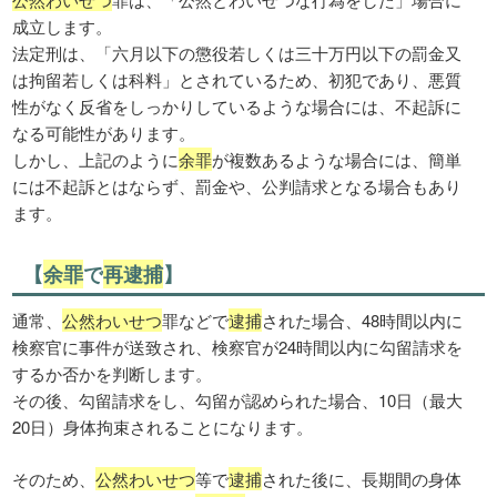
成立します。
法定刑は、「六月以下の懲役若しくは三十万円以下の罰金又
は拘留若しくは科料」とされているため、初犯であり、悪質
性がなく反省をしっかりしているような場合には、不起訴に
なる可能性があります。
しかし、上記のように
余罪
が複数あるような場合には、簡単
には不起訴とはならず、罰金や、公判請求となる場合もあり
ます。
【
余罪
で
再逮捕
】
通常、
公然わいせつ
罪などで
逮捕
された場合、48時間以内に
検察官に事件が送致され、検察官が24時間以内に勾留請求を
するか否かを判断します。
その後、勾留請求をし、勾留が認められた場合、10日（最大
20日）身体拘束されることになります。
そのため、
公然わいせつ
等で
逮捕
された後に、長期間の身体