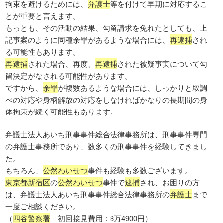
拘束を避けるためには、
弁護士
等を付けて早期に対応するこ
とが重要と言えます。
もっとも、その活動の結果、勾留請求を免れたとしても、上
記事案のように同種余罪があるような場合には、
再逮捕
され
る可能性もあります。
再逮捕
された場合、再度、
再逮捕
された被疑事実について勾
留決定がなされる可能性があります。
ですから、
余罪
が複数あるような場合には、しっかりと取調
べの対応や身柄解放の対応をしなければかなりの長期間の身
体拘束が続く可能性もあります。
弁護士法人あいち刑事事件総合法律事務所は、刑事事件専門
の弁護士事務所であり、数多くの刑事事件を経験してきまし
た。
もちろん、
公然わいせつ
事件も経験も多数ございます。
東京都新宿区
の
公然わいせつ
事件で
逮捕
され、お困りの方
は、弁護士法人あいち刑事事件総合法律事務所の
弁護士
まで
一度ご相談ください。
（
四谷警察署
初回接見費用：3万4900円）