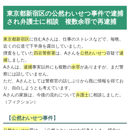
東京都新宿区の公然わいせつ事件で逮捕
され弁護士に相談 複数余罪で再逮捕
東京都新宿区
に住むAさんは、仕事のストレスなどで、毎晩、
近くの公道で下半身を露出していました。
捜査をしていた
四谷警察署
は、Aさんを
公然わいせつ
容疑で
逮
捕
しました。
Aさんは、
逮捕
事実以外にも複数の
余罪
がありますが、まだ警
察には話していません。
ただ、Aさんとしては警察官の話しぶりから既に情報を得てお
り、自白しようとも考えています。
Aさんの家族は、今後の流れについて
弁護士
に相談しました。
（フィクション）
【
公然わいせつ
事件】
公然わいせつ
罪は、「公然とわいせつな行為をした」場合に