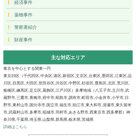
経済事件
薬物事件
警察署紹介
財産事件
主な対応エリア
東京を中心とする関東一円
東京23区（千代田区,中央区,港区,新宿区,文京区,台東区,墨田区,江東区,品
川区,目黒区,大田区,世田谷区,渋谷区,中野区,杉並区,豊島区,北区,荒川区,
板橋区,練馬区,足立区,葛飾区,江戸川区）多摩地域（八王子市,立川市,武
蔵野市,三鷹市,青梅市,府中市,昭島市,調布市,町田市,小金井市,小平市,日
野市,東村山市,国分寺市,国立市,福生市,狛江市,東大和市,清瀬市,東久留米
市,武蔵村山市,多摩市,稲城市,羽村市,あきる野市,西東京市,西多摩郡）神
奈川県,千葉県,埼玉県,山梨県,群馬県,栃木県,茨城県
詳細はこちら