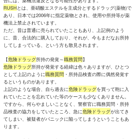
合には、薬機法違反となる可能性があります。
RUSH
とは、亜硝酸エステルを主成分とするドラッグ(薬物)で
あり、日本では2006年に指定薬物とされ、使用や所持等が薬
機法上禁止されています。
ただ、昔は普通に売られていたこともあり、上記例のよう
に、昔、合法的に購入しており、それが、今もまだなお所持
してしまっている、という方も散見されます。
【
危険ドラッグ
所持の発覚～
職務質問
】
危険ドラッグ
所持が発覚する経緯は色々ありますが、ひとつ
として上記のように
職務質問
・所持品検査の際に偶然発覚す
るというものがあります。
上記のような場合、自ら過去に
危険ドラッグ
を買って鞄に入
れていたことを忘れていた等のケースも少なくありません。
ですから、何らやましいことなく、警察官に職務質問・所持
品検査の協力をしていたところ、急に
危険ドラッグ
が出てき
てしまい、被疑者がパニックに陥ってしまうということもあ
ります。