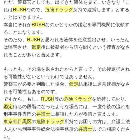
ただ、警察官としても、出てきた液体を見て、いきなり「こ
れは
RUSH
なので、
危険ドラッグ
所持で逮捕します」とする
ことはできません。
本当にそれが
RUSH
なのかどうかの鑑定を専門機関に依頼す
ることになります。
そのため、
RUSH
と思われる液体を任意提出させ、いったん
は帰宅させ、
鑑定
後に被疑者から話を聞くという捜査がなさ
れることが多いと言えます。
もっとも、その場を返されたからと言って、その後逮捕され
る可能性がないというわけではありません。
警察官が必要と判断した場合、
鑑定
結果後に通常逮捕がなさ
れる可能性もあるのです。
ですから、もし、
RUSH
等の
危険ドラッグ
を所持しており、
鑑定
待ちの段階になったような場合には、一度今後の流れを
刑事事件専門の
弁護士
に相談した方が得策と言えます。
東京都目黒区
の
危険ドラッグ
所持でお困りの方は、弁護士法
人あいち刑事事件総合法律事務所の
弁護士
までご相談くださ
い。