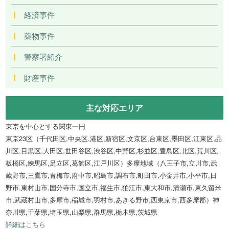
経済事件
薬物事件
警察署紹介
財産事件
主な対応エリア
東京を中心とする関東一円
東京23区（千代田区,中央区,港区,新宿区,文京区,台東区,墨田区,江東区,品
川区,目黒区,大田区,世田谷区,渋谷区,中野区,杉並区,豊島区,北区,荒川区,
板橋区,練馬区,足立区,葛飾区,江戸川区）多摩地域（八王子市,立川市,武
蔵野市,三鷹市,青梅市,府中市,昭島市,調布市,町田市,小金井市,小平市,日
野市,東村山市,国分寺市,国立市,福生市,狛江市,東大和市,清瀬市,東久留米
市,武蔵村山市,多摩市,稲城市,羽村市,あきる野市,西東京市,西多摩郡）神
奈川県,千葉県,埼玉県,山梨県,群馬県,栃木県,茨城県
詳細はこちら