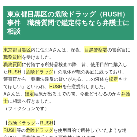
東京都目黒区の危険ドラッグ（RUSH）
事件 職務質問で鑑定待ちなら弁護士に
相談
東京都目黒区
内に住むAさんは、深夜、
目黒警察署
の警察官に
職務質問
を受けました。
職務質問
に付随する所持品検査の際、昔、使用目的で購入し
た
RUSH
（
危険ドラッグ
）の液体が鞄の奥底に残っており、
警察官から「薬機法違反の疑いがある。この液体を
鑑定
させ
てほしい」といわれ、
RUSH
を任意提出しました。
Aさんは、
鑑定
結果が出るまでの間、今後どうなるのかを
弁護
士
に相談へ行きました。
（フィクションです）
【
危険ドラッグ
～
RUSH
】
RUSH
等の
危険ドラッグ
を使用目的で所持していたような場