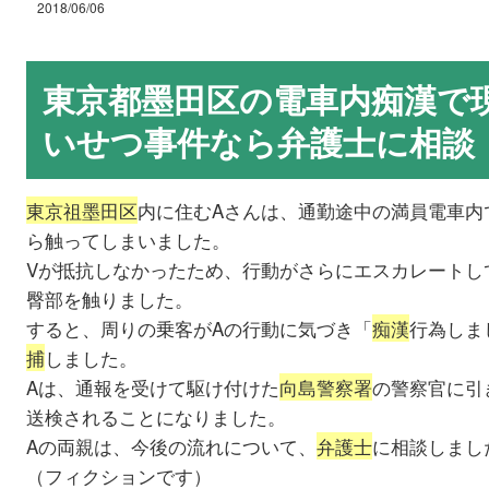
2018/06/06
東京都墨田区の電車内痴漢で
いせつ事件なら弁護士に相談
東京祖墨田区
内に住むAさんは、通勤途中の満員電車内
ら触ってしまいました。
Vが抵抗しなかったため、行動がさらにエスカレートし
臀部を触りました。
すると、周りの乗客がAの行動に気づき「
痴漢
行為しま
捕
しました。
Aは、通報を受けて駆け付けた
向島警察署
の警察官に引
送検されることになりました。
Aの両親は、今後の流れについて、
弁護士
に相談しまし
（フィクションです）