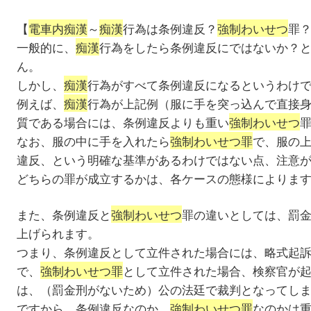
【
電車内痴漢
～
痴漢
行為は条例違反？
強制わいせつ
罪
一般的に、
痴漢
行為をしたら条例違反にではないか？
ん。
しかし、
痴漢
行為がすべて条例違反になるというわけ
例えば、
痴漢
行為が上記例（服に手を突っ込んで直接
質である場合には、条例違反よりも重い
強制わいせつ
なお、服の中に手を入れたら
強制わいせつ罪
で、服の
違反、という明確な基準があるわけではない点、注意
どちらの罪が成立するかは、各ケースの態様によりま
また、条例違反と
強制わいせつ
罪の違いとしては、罰
上げられます。
つまり、条例違反として立件された場合には、略式起
で、
強制わいせつ罪
として立件された場合、検察官が
は、（罰金刑がないため）公の法廷で裁判となってし
ですから、条例違反なのか、
強制わいせつ罪
なのかは