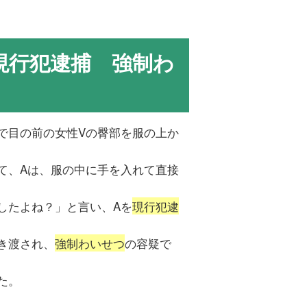
現行犯逮捕 強制わ
で目の前の女性Vの臀部を服の上か
て、Aは、服の中に手を入れて直接
したよね？」と言い、Aを
現行犯逮
き渡され、
強制わいせつ
の容疑で
た。