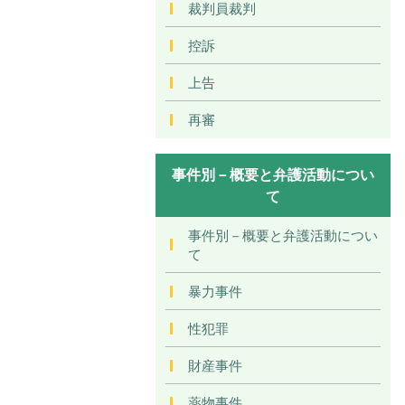
裁判員裁判
控訴
上告
再審
事件別－概要と弁護活動につい
て
事件別－概要と弁護活動につい
て
暴力事件
性犯罪
財産事件
薬物事件