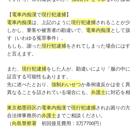
【
電車内痴漢
で
現行犯逮捕
】
電車内痴漢
は、上記のように
現行犯逮捕
されることが
しかし、乗客や被害者の勘違いで、
電車内痴漢
として
す（いわゆる冤罪事件）。
もしも、謝った
現行犯逮捕
をされてしまった場合には
と言えます。
また、
現行犯逮捕
をした人が、勘違いにより「服の中
証言する可能性もあります。
先に述べたとおり、
強制わいせつ
か条例違反かは全く
異なることを話されている場合にも、
弁護士
に対応を
東京都墨田区
の
電車内痴漢
で
現行犯逮捕
されお困りの
合法律事務所の
弁護士
までご相談ください。
（
向島警察署
初回接見費用：3万7700円）