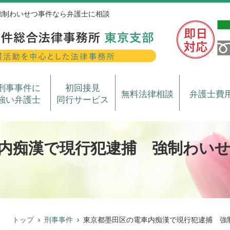
強制わいせつ事件なら弁護士に相談
刑事事件に
初回接見
無料法律相談
弁護士費
強い弁護士
同行サービス
内痴漢で現行犯逮捕 強制わい
トップ
刑事事件
東京都墨田区の電車内痴漢で現行犯逮捕 強