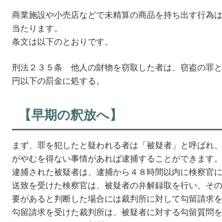
商業施設や小売店などで未精算の商品を持ち出す行為
当たります。
条文は以下のとおりです。
刑法２３５条 他人の財物を窃取した者は、窃盗の罪
円以下の罰金に処する。
【早期の釈放へ】
まず、罪を犯したと疑われる者は「被疑者」と呼ばれ
がやむを得ない事情があれば逮捕することができます
逮捕された被疑者は、逮捕から４８時間以内に検察官
送致を受けた検察官は、被疑者の弁解録取を行い、そ
要があると判断した場合には裁判所に対して勾留請求
勾留請求を受けた裁判所は、被疑者に対する勾留質問