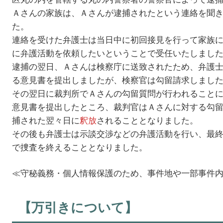
Ａさんの家族は、Ａさんが逮捕されたという連絡を聞
た。
連絡を受けた弁護士は当日中に初回接見を行って家族
に弁護活動を依頼したいということで受任いたしまし
逮捕の翌日、Ａさんは検察庁に送致されたため、弁護
る意見書を提出しましたが、検察官は勾留請求しまし
その翌日に裁判所でＡさんの勾留質問が行われること
意見書を提出したところ、裁判官はＡさんに対する勾
捕された翌々日に
釈放
されることとなりました。
その後も弁護士は示談交渉などの弁護活動を行い、最
で捜査を終えることとなりました。
≪守秘義務・個人情報保護のため、事件地や一部事件
【万引きについて】