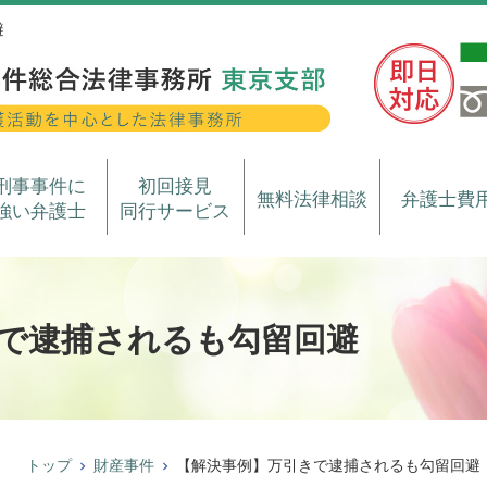
避
刑事事件に
初回接見
無料法律相談
弁護士費
強い弁護士
同行サービス
で逮捕されるも勾留回避
トップ
財産事件
【解決事例】万引きで逮捕されるも勾留回避