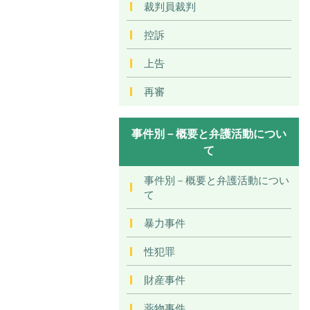
裁判員裁判
控訴
上告
再審
事件別－概要と弁護活動につい
て
事件別－概要と弁護活動につい
て
暴力事件
性犯罪
財産事件
薬物事件