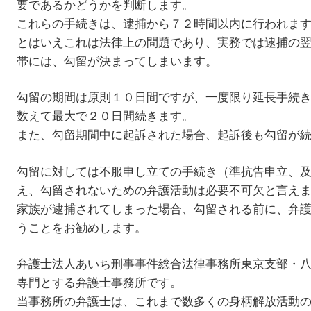
要であるかどうかを判断します。
これらの手続きは、逮捕から７２時間以内に行われま
とはいえこれは法律上の問題であり、実務では逮捕の
帯には、勾留が決まってしまいます。
勾留の期間は原則１０日間ですが、一度限り延長手続
数えて最大で２０日間続きます。
また、勾留期間中に起訴された場合、起訴後も勾留が
勾留に対しては不服申し立ての手続き（準抗告申立、
え、勾留されないための弁護活動は必要不可欠と言え
家族が逮捕されてしまった場合、勾留される前に、弁
うことをお勧めします。
弁護士法人あいち刑事事件総合法律事務所東京支部・
専門とする弁護士事務所です。
当事務所の弁護士は、これまで数多くの身柄解放活動