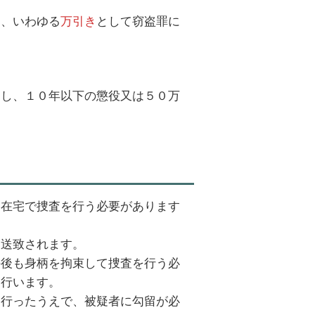
は、いわゆる
万引き
として窃盗罪に
とし、１０年以下の懲役又は５０万
、在宅で捜査を行う必要があります
。
に送致されます。
の後も身柄を拘束して捜査を行う必
を行います。
を行ったうえで、被疑者に勾留が必